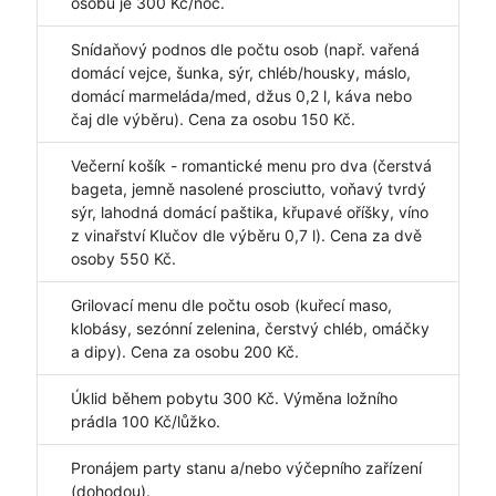
osobu je 300 Kč/noc.
Snídaňový podnos dle počtu osob (např. vařená
domácí vejce, šunka, sýr, chléb/housky, máslo,
domácí marmeláda/med, džus 0,2 l, káva nebo
čaj dle výběru). Cena za osobu 150 Kč.
Večerní košík - romantické menu pro dva (čerstvá
bageta, jemně nasolené prosciutto, voňavý tvrdý
sýr, lahodná domácí paštika, křupavé oříšky, víno
z vinařství Klučov dle výběru 0,7 l). Cena za dvě
osoby 550 Kč.
Grilovací menu dle počtu osob (kuřecí maso,
klobásy, sezónní zelenina, čerstvý chléb, omáčky
a dipy). Cena za osobu 200 Kč.
Úklid během pobytu 300 Kč. Výměna ložního
prádla 100 Kč/lůžko.
Pronájem party stanu a/nebo výčepního zařízení
(dohodou).