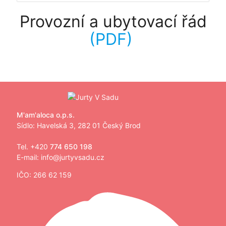
Provozní a ubytovací řád
(PDF)
M'am'aloca o.p.s.
Sídlo: Havelská 3, 282 01 Český Brod
Tel. +420
774 650 198
E-mail:
info@jurtyvsadu.cz
IČO: 266 62 159