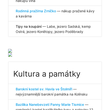
nákupu vína
Rodinná pražírna Zrníčko
— nákup pražené kávy
a kavárna
Tipy na koupání
— Labe, jezero Sadská, kemp
Ostrá, jezero Konětopy, jezero Poděbrady
Kultura a památky
Barokní kostel sv. Havla ve Štolmíři
—
nejvýznamnější barokní památka na Kolínsku
Bazilika Nanebevzetí Panny Marie Tismice
—
románský kostel bazilikálního typu z poloviny 12.