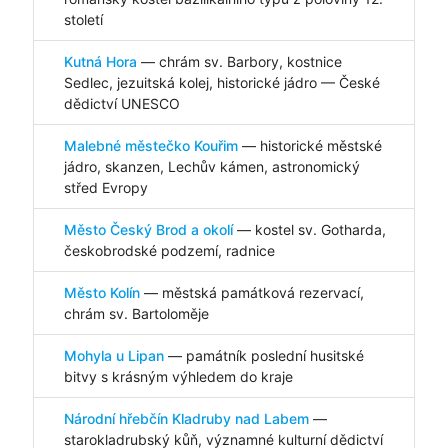
století
Kutná Hora
— chrám sv. Barbory, kostnice
Sedlec, jezuitská kolej, historické jádro — České
dědictví UNESCO
Malebné městečko Kouřim
— historické městské
jádro, skanzen, Lechův kámen, astronomický
střed Evropy
Město Český Brod a okolí
— kostel sv. Gotharda,
českobrodské podzemí, radnice
Město Kolín
— městská památková rezervací,
chrám sv. Bartoloměje
Mohyla u Lipan
— památník poslední husitské
bitvy s krásným výhledem do kraje
Národní hřebčín Kladruby nad Labem
—
starokladrubský kůň, významné kulturní dědictví