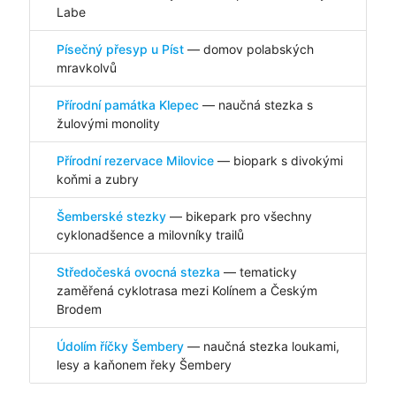
Labe
Písečný přesyp u Píst
— domov polabských
mravkolvů
Přírodní památka Klepec
— naučná stezka s
žulovými monolity
Přírodní rezervace Milovice
— biopark s divokými
koňmi a zubry
Šemberské stezky
— bikepark pro všechny
cyklonadšence a milovníky trailů
Středočeská ovocná stezka
— tematicky
zaměřená cyklotrasa mezi Kolínem a Českým
Brodem
Údolím říčky Šembery
— naučná stezka loukami,
lesy a kaňonem řeky Šembery