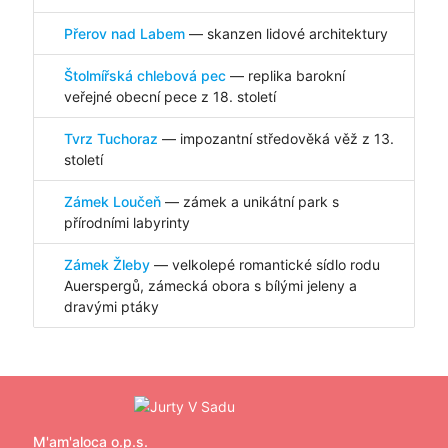
Přerov nad Labem
— skanzen lidové architektury
Štolmířská chlebová pec
— replika barokní
veřejné obecní pece z 18. století
Tvrz Tuchoraz
— impozantní středověká věž z 13.
století
Zámek Loučeň
— zámek a unikátní park s
přírodními labyrinty
Zámek Žleby
— velkolepé romantické sídlo rodu
Auerspergů, zámecká obora
s bílými jeleny a
dravými ptáky
M'am'aloca o.p.s.