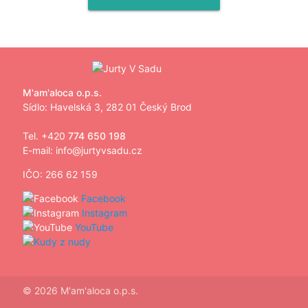
M'am'aloca o.p.s.
Sídlo: Havelská 3, 282 01 Český Brod
Tel. +420
774 650 198
E-mail:
info@jurtyvsadu.cz
IČO: 266 62 159
Facebook
Instagram
YouTube
© 2026 M'am'aloca o.p.s.