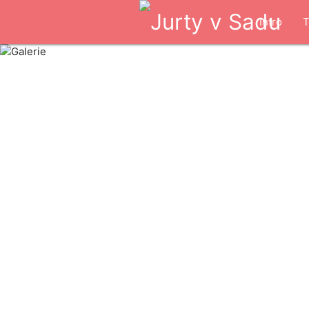
Intro
T