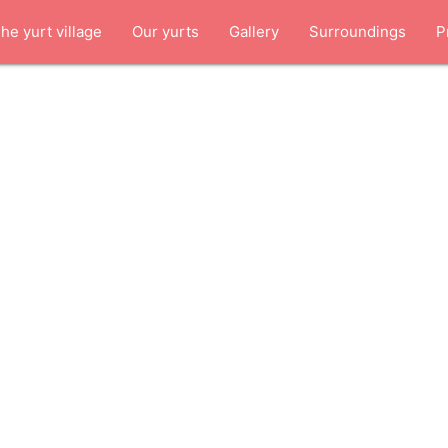
he yurt village
Our yurts
Gallery
Surroundings
P